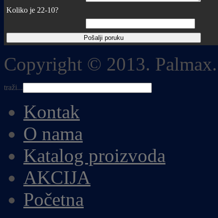
Koliko je 22-10?
Copyright © 2013. Palmax.
traži...
Kontak
O nama
Katalog proizvoda
AKCIJA
Početna