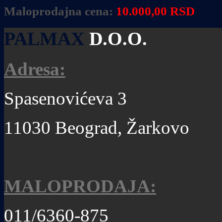
Maloprodajna cena:
10
.000,00 RSD
PALMAX
D.O.O.
Adresa:
Spasenovićeva 3
11030 Beograd, Žarkovo
MALOPRODAJA:
011/6360-875