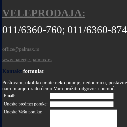
VELEPRODAJA:
011/6360-760; 011/6360-87
office@palmax.rs
www.baterije-palmax.rs
Kontakt
formular
Poštovani, ukoliko imate neko pitanje, nedoumicu, postavite
nam pitanje i rado ćemo Vam pružiti odgovor i pomoć.
Email:
Unesite predmet poruke:
Unesite Vašu poruku: