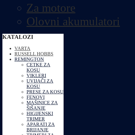
Za motore
Olovni akumulatori
KATALOZI
VARTA
RUSSELL HOBBS
REMINGTON
CETKE ZA
KOSU
VIKLERI
UVIJAČI ZA
KOSU
PRESE ZA KOSU
FENOVI
MAŠINICE ZA
ŠIŠANJE
HIGIJENSKI
TRIMER
APARATI ZA
BRIJANJE