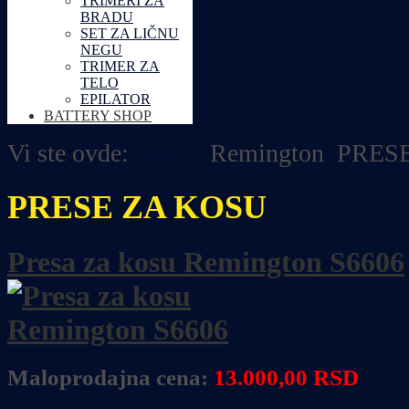
TRIMERI ZA
BRADU
SET ZA LIČNU
NEGU
TRIMER ZA
TELO
EPILATOR
BATTERY SHOP
Vi ste ovde:
Home
Remington
PRES
PRESE ZA KOSU
Presa za kosu Remington S6606
Maloprodajna cena:
13
.000,00 RSD