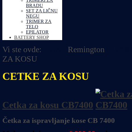
TRIMERI ZA
BRADU
SET ZA LIČNU
NEGU
TRIMER ZA
TELO
EPILATOR
BATTERY SHOP
Vi ste ovde:
Home
Remington
CETK
ZA KOSU
CETKE ZA KOSU
Cetka za kosu CB7400
Četka za ispravljanje kose CB 7400