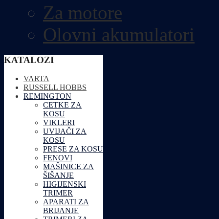
Za motore
Olovni akumulatori
KATALOZI
VARTA
RUSSELL HOBBS
REMINGTON
CETKE ZA
KOSU
VIKLERI
UVIJAČI ZA
KOSU
PRESE ZA KOSU
FENOVI
MAŠINICE ZA
ŠIŠANJE
HIGIJENSKI
TRIMER
APARATI ZA
BRIJANJE