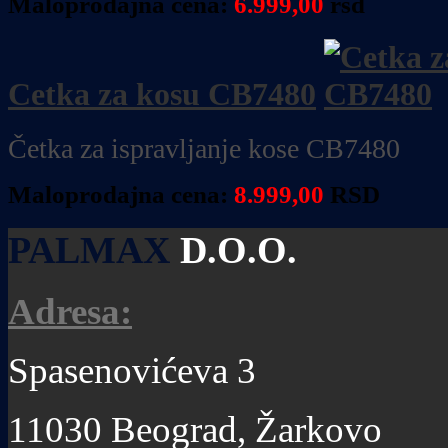
Maloprodajna cena:
6.999,00
rsd
Cetka za kosu CB7480
Četka za ispravljanje kose CB7480
Maloprodajna cena:
8.999,00
RSD
PALMAX
D.O.O.
Adresa:
Spasenovićeva 3
11030 Beograd, Žarkovo