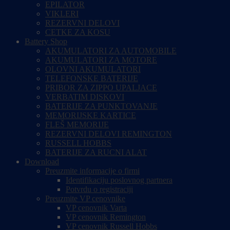
EPILATOR
VIKLERI
REZERVNI DELOVI
CETKE ZA KOSU
Battery Shop
AKUMULATORI ZA AUTOMOBILE
AKUMULATORI ZA MOTORE
OLOVNI AKUMULATORI
TELEFONSKE BATERIJE
PRIBOR ZA ZIPPO UPALJACE
VERBATIM DISKOVI
BATERIJE ZA PUNKTOVANJE
MEMORIJSKE KARTICE
FLEŠ MEMORIJE
REZERVNI DELOVI REMINGTON
RUSSELL HOBBS
BATERIJE ZA RUCNI ALAT
Download
Preuzmite informacije o firmi
Identifikaciju poslovnog partnera
Potvrdu o registraciji
Preuzmite VP cenovnike
VP cenovnik Varta
VP cenovnik Remington
VP cenovnik Russell Hobbs