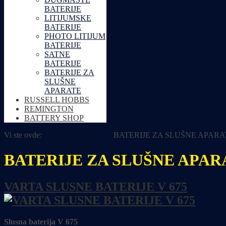
BATERIJE
LITIJUMSKE
BATERIJE
PHOTO LITIJUM
BATERIJE
SATNE
BATERIJE
BATERIJE ZA
SLUŠNE
APARATE
RUSSELL HOBBS
REMINGTON
BATTERY SHOP
Vi ste ovde:
Home
Varta baterije
BATERIJE ZA SLUŠNE APARA
BATERIJE ZA SLUŠNE APAR
VARTA SLUSNE BATERIJE V 675
Slusna baterija V 675