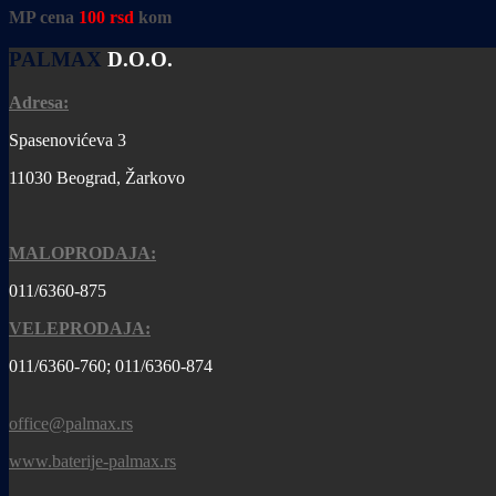
MP cena
100
rsd
kom
PALMAX
D.O.O.
Adresa:
Spasenovićeva 3
11030 Beograd, Žarkovo
MALOPRODAJA:
011/6360-875
VELEPRODAJA:
011/6360-760; 011/6360-874
office@palmax.rs
www.baterije-palmax.rs