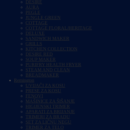
DESIRE
AURA
PEGLE
JUNGLE GREEN
COTTAGE
COTTAGE FLORAL/HERITAGE
DELUXE
SANDWICH MAKER
GRILLS
KITCHEN COLLECTION
DESIRE RED
SOUP MAKER
PURIFRY HEALTH FRYER
STEAM AND CLEAN
BREADMAKER
Remington
UVIJAČI ZA KOSU
PRESE ZA KOSU
FENOVI
MAŠINICE ZA ŠIŠANJE
HIGIJENSKI TRIMER
APARATI ZA BRIJANJE
TRIMERI ZA BRADU
SET ZA LIČNU NEGU
TRIMER ZA TELO