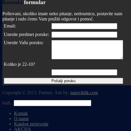
Kontakt
formular
Poštovani, ukoliko imate neko pitanje, nedoumicu, postavite nam
pitanje i rado ćemo Vam pružiti odgovor i pomoć.
Email:
Unesite predmet poruke:
Unesite Vašu poruku:
Koliko je 22-10?
Copyright © 2013. Palmax. Ads by:
naprviklik.com
traži...
Kontak
O nama
Katalog proizvoda
AKCIJA