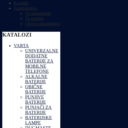
Kontakt
Akumulatori
Za automobile
Za motore
Olovni akumulatori
KATALOZI
VARTA
UNIVERZALNE
DODATNE
BATERIJE ZA
MOBILNE
TELEFONE
ALKALNE
BATERIJE
OBIČNE
BATERIJE
PUNJIVE
BATERIJE
PUNJAČI ZA
BATERIJE
BATERIJSKE
LAMPE
DUGMASTE