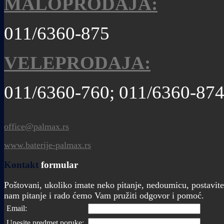
MALOPRODAJA:
011/6360-875
VELEPRODAJA:
011/6360-760; 011/6360-87
office@palmax.rs
www.baterije-palmax.rs
Kontakt
formular
Poštovani, ukoliko imate neko pitanje, nedoumicu, postavite
nam pitanje i rado ćemo Vam pružiti odgovor i pomoć.
Email:
Unesite predmet poruke: