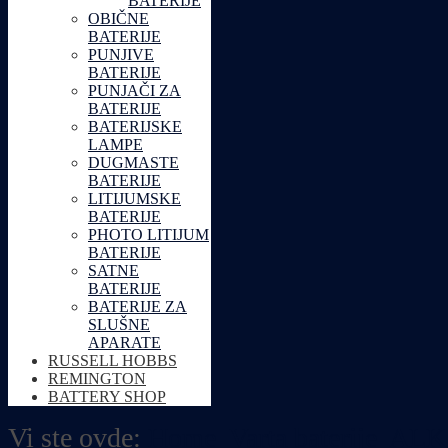
BATERIJE
OBIČNE
BATERIJE
PUNJIVE
BATERIJE
PUNJAČI ZA
BATERIJE
BATERIJSKE
LAMPE
DUGMASTE
BATERIJE
LITIJUMSKE
BATERIJE
PHOTO LITIJUM
BATERIJE
SATNE
BATERIJE
BATERIJE ZA
SLUŠNE
APARATE
RUSSELL HOBBS
REMINGTON
BATTERY SHOP
Vi ste ovde:
Home
Varta baterije
ALK