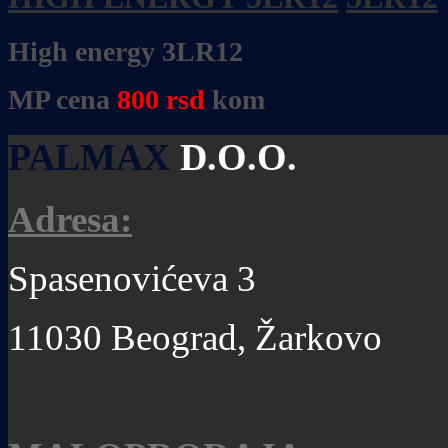
High energy 3LR12
MP cena
800
rsd
kom
PALMAX
D.O.O.
Adresa:
Spasenovićeva 3
11030 Beograd, Žarkovo