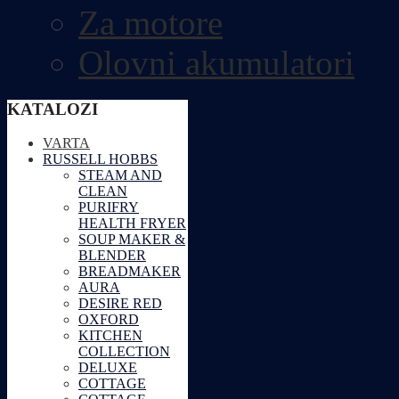
Za motore
Olovni akumulatori
KATALOZI
VARTA
RUSSELL HOBBS
STEAM AND
CLEAN
PURIFRY
HEALTH FRYER
SOUP MAKER &
BLENDER
BREADMAKER
AURA
DESIRE RED
OXFORD
KITCHEN
COLLECTION
DELUXE
COTTAGE