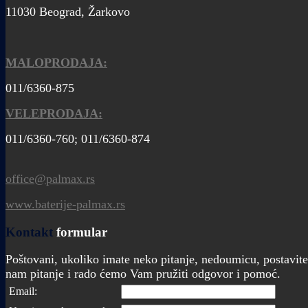
11030 Beograd, Žarkovo
MALOPRODAJA:
011/6360-875
VELEPRODAJA:
011/6360-760; 011/6360-874
office@palmax.rs
www.baterije-palmax.rs
Kontakt
formular
Poštovani, ukoliko imate neko pitanje, nedoumicu, postavite
nam pitanje i rado ćemo Vam pružiti odgovor i pomoć.
Email: