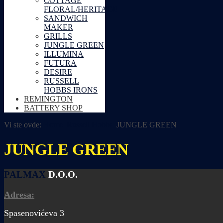
COTTAGE
FLORAL/HERITAGE
SANDWICH
MAKER
GRILLS
JUNGLE GREEN
ILLUMINA
FUTURA
DESIRE
RUSSELL
HOBBS IRONS
REMINGTON
BATTERY SHOP
Vi ste ovde:
Home
Russell Hobbs
JUNGLE GREEN
JUNGLE GREEN
PALMAX
D.O.O.
Adresa:
Spasenovićeva 3