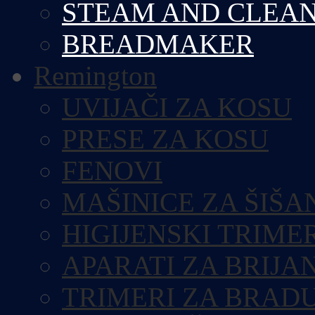
STEAM AND CLEA
BREADMAKER
Remington
UVIJAČI ZA KOSU
PRESE ZA KOSU
FENOVI
MAŠINICE ZA ŠIŠA
HIGIJENSKI TRIME
APARATI ZA BRIJA
TRIMERI ZA BRAD