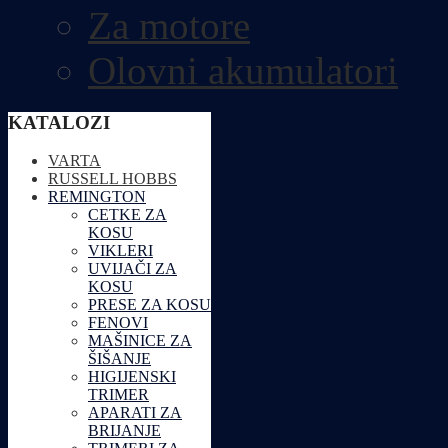
Za motore
Olovni akumulatori
KATALOZI
VARTA
RUSSELL HOBBS
REMINGTON
CETKE ZA
KOSU
VIKLERI
UVIJAČI ZA
KOSU
PRESE ZA KOSU
FENOVI
MAŠINICE ZA
ŠIŠANJE
HIGIJENSKI
TRIMER
APARATI ZA
BRIJANJE