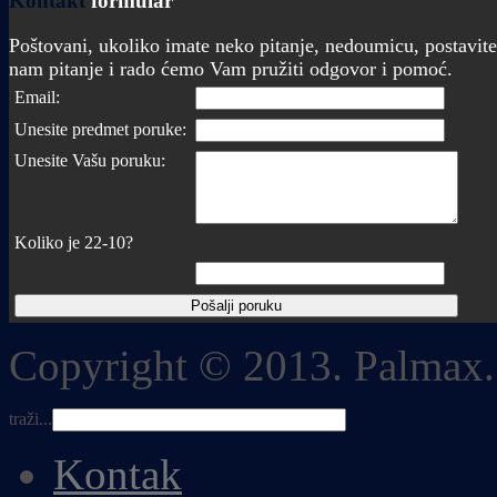
Kontakt
formular
Poštovani, ukoliko imate neko pitanje, nedoumicu, postavite
nam pitanje i rado ćemo Vam pružiti odgovor i pomoć.
Email:
Unesite predmet poruke:
Unesite Vašu poruku:
Koliko je 22-10?
Copyright © 2013. Palmax.
traži...
Kontak