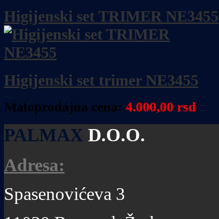
Higijenski set TRIMER NE3455
Higijenski set trimer NE3455
Maloprodajna cena:
4.000,00 rsd
PALMAX
D.O.O.
Adresa:
Spasenovićeva 3