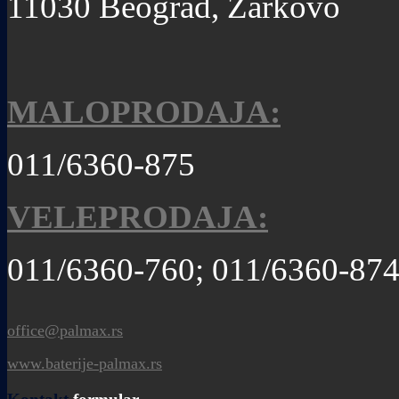
11030 Beograd, Žarkovo
MALOPRODAJA:
011/6360-875
VELEPRODAJA:
011/6360-760; 011/6360-87
office@palmax.rs
www.baterije-palmax.rs