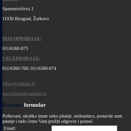
Spasenovićeva 3
11030 Beograd, Žarkovo
MALOPRODAJA:
011/6360-875
VELEPRODAJA:
011/6360-760; 011/6360-874
office@palmax.rs
www.baterije-palmax.rs
Kontakt
formular
Poštovani, ukoliko imate neko pitanje, nedoumicu, postavite nam
pitanje i rado ćemo Vam pružiti odgovor i pomoć.
Email: