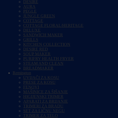
DESIRE
AURA
PEGLE
JUNGLE GREEN
COTTAGE
COTTAGE FLORAL/HERITAGE
DELUXE
SANDWICH MAKER
GRILLS
KITCHEN COLLECTION
DESIRE RED
SOUP MAKER
PURIFRY HEALTH FRYER
STEAM AND CLEAN
BREADMAKER
Remington
UVIJAČI ZA KOSU
PRESE ZA KOSU
FENOVI
MAŠINICE ZA ŠIŠANJE
HIGIJENSKI TRIMER
APARATI ZA BRIJANJE
TRIMERI ZA BRADU
SET ZA LIČNU NEGU
TRIMER ZA TELO