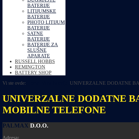
BATERIJE
LITIJUMSKE
BATERIJE
PHOTO LITIJUM
BATERIJE
SATNE
BATERIJE
BATERIJE ZA
SLUŠNE
APARATE
RUSSELL HOBBS
REMINGTON
BATTERY SHOP
Vi ste ovde:
Home
Varta baterije
UNIVERZALNE DODATNE BAT
UNIVERZALNE DODATNE BA
MOBILNE TELEFONE
PALMAX
D.O.O.
Adresa: