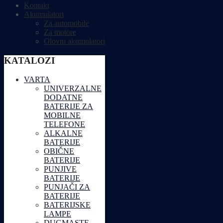
Kontakt
Akumulatori
Za automobile
Za motore
Olovni akumulatori
KATALOZI
VARTA
UNIVERZALNE
DODATNE
BATERIJE ZA
MOBILNE
TELEFONE
ALKALNE
BATERIJE
OBIČNE
BATERIJE
PUNJIVE
BATERIJE
PUNJAČI ZA
BATERIJE
BATERIJSKE
LAMPE
DUGMASTE