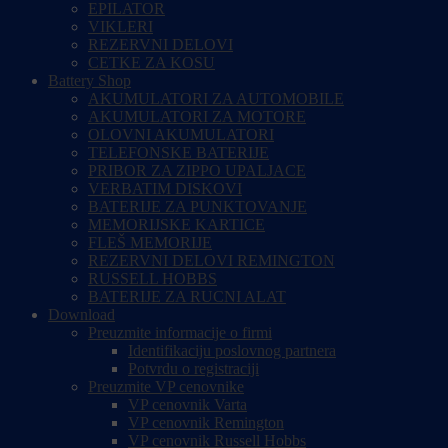
EPILATOR
VIKLERI
REZERVNI DELOVI
CETKE ZA KOSU
Battery Shop
AKUMULATORI ZA AUTOMOBILE
AKUMULATORI ZA MOTORE
OLOVNI AKUMULATORI
TELEFONSKE BATERIJE
PRIBOR ZA ZIPPO UPALJACE
VERBATIM DISKOVI
BATERIJE ZA PUNKTOVANJE
MEMORIJSKE KARTICE
FLEŠ MEMORIJE
REZERVNI DELOVI REMINGTON
RUSSELL HOBBS
BATERIJE ZA RUCNI ALAT
Download
Preuzmite informacije o firmi
Identifikaciju poslovnog partnera
Potvrdu o registraciji
Preuzmite VP cenovnike
VP cenovnik Varta
VP cenovnik Remington
VP cenovnik Russell Hobbs