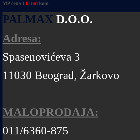
MP cena
140
rsd
kom
PALMAX
D.O.O.
Adresa:
Spasenovićeva 3
11030 Beograd, Žarkovo
MALOPRODAJA:
011/6360-875