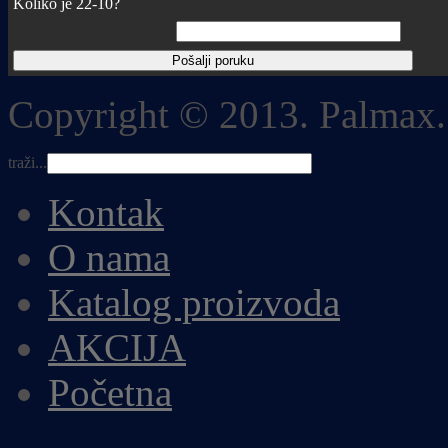
Koliko je 22-10?
Copyright © 2013. Palmax.
traži...
Kontak
O nama
Katalog proizvoda
AKCIJA
Početna