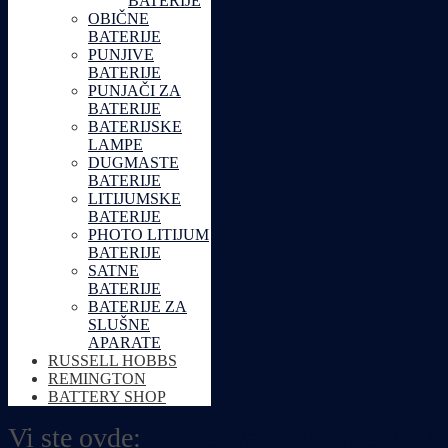
BATERIJE
OBIČNE
BATERIJE
PUNJIVE
BATERIJE
PUNJAČI ZA
BATERIJE
BATERIJSKE
LAMPE
DUGMASTE
BATERIJE
LITIJUMSKE
BATERIJE
PHOTO LITIJUM
BATERIJE
SATNE
BATERIJE
BATERIJE ZA
SLUŠNE
APARATE
RUSSELL HOBBS
REMINGTON
BATTERY SHOP
Vi ste ovde:
Home
Varta baterije
ALK