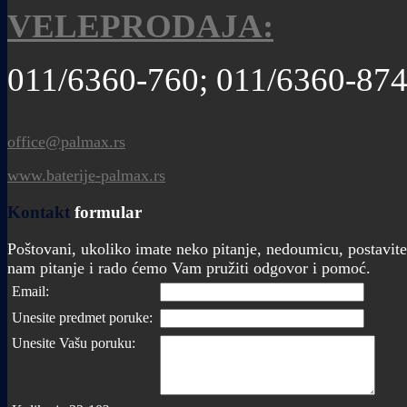
VELEPRODAJA:
011/6360-760; 011/6360-87
office@palmax.rs
www.baterije-palmax.rs
Kontakt
formular
Poštovani, ukoliko imate neko pitanje, nedoumicu, postavite
nam pitanje i rado ćemo Vam pružiti odgovor i pomoć.
Email:
Unesite predmet poruke:
Unesite Vašu poruku: